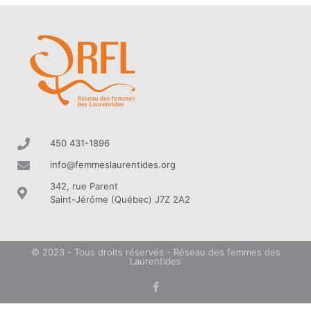
Gérer le consentement aux
cookies
Pour offrir les meilleures expériences, nous utilisons des technologies
telles que les cookies pour stocker et/ou accéder aux informations des
appareils. Le fait de consentir à ces technologies nous permettra de
traiter des données telles que le comportement de navigation ou les ID
uniques sur ce site. Le fait de ne pas consentir ou de retirer son
consentement peut avoir un effet négatif sur certaines caractéristiques
et fonctions.
450 431-1896
Gérer les services
info@femmeslaurentides.org
342, rue Parent
Accepter
Saint-Jérôme (Québec) J7Z 2A2
Refuser
© 2023 - Tous droits réservés - Réseau des femmes des
Voir les préférences
Laurentides
Politique de cookies
Déclaration de confidentialité