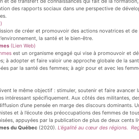
 et de transfert de connaissances qui fait de la formation,
ation des rapports sociaux dans une perspective de dévelo
es.
)
sion de créer et promouvoir des actions novatrices et de 
’environnement, la santé et le bien-être.
emmes
(Lien Web)
emmes
est un organisme engagé qui vise à promouvoir et défe
mmes; à adopter et faire valoir une approche globale de la s
pées par la santé des femmes; à agir pour et avec les femm
nt le même objectif : stimuler, soutenir et faire avancer la
es intéressant spécifiquement. Aux côtés des militantes, de
a diffusion d’une pensée en marge des discours dominants. 
istes et à l’écoute des préoccupations des femmes de tous
nisées, appuyées par la publication de plus de deux cents li
mmes du Québec
(2020).
L’égalité au cœur des régions. Re