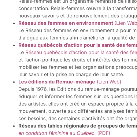
Relais-femmes est un organisme féministe de liaison
concertation. Relais-femmes œuvre à la transform
nouveaux savoirs et de renouvellement des pratiqu
Réseau des femmes en environnement
(Lien Web
Le Réseau des femmes en environnement a pour mis
dialogue aux femmes afin d’améliorer la qualité de l
Réseau québécois d’action pour la santé des f
Le
Réseau québécois d’action pour la santé des f
et l’action politique les droits et intérêts des fe
mobiliser les femmes et les organisations préoccu
leur savoir et la prise en charge de leur santé.
Les éditions du Remue-ménage
(Lien Web)
Depuis 1976, les Éditions du remue-ménage poursuive
éduquer et informer les femmes sur les questions l
des artistes, elles ont créé un espace propice à l
mouvement, ouverte aux différentes analyses fémin
ces besoins, des centaines d’activités ont été orga
Réseau des tables régionales de groupes de fe
en condition féminine au Québec.
(PDF)